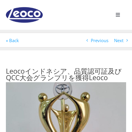
Skip
to
content
Toggle
Navigat
ホームページ
« Back
Previous
Next
Leocoについて
製造業
Leocoインドネシア、品質認可証及び
QCC大会グランプリを獲得Leoco
View
製品
Larger
Image
最新情報
接触