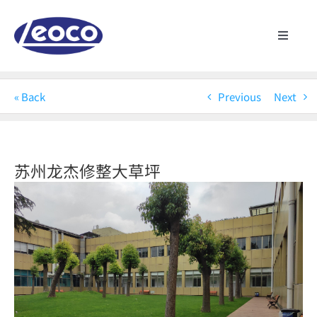
Skip
to
content
Toggle
Navigat
主页
« Back
Previous
Next
关于龙杰
制造业
苏州龙杰修整大草坪
View
Larger
产品
Image
最新消息
联络我们