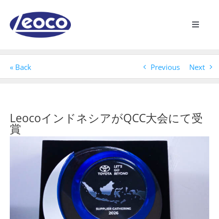
Skip
to
content
Toggle
Navigat
ホームページ
« Back
Previous
Next
Leocoについて
製造業
LeocoインドネシアがQCC大会にて受
賞
View
製品
Larger
Image
最新情報
接触